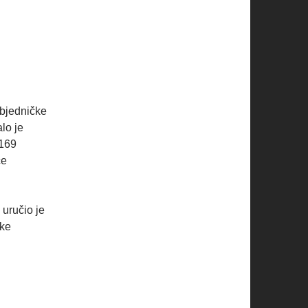
objedničke
lo je
 169
ce
uručio je
ske