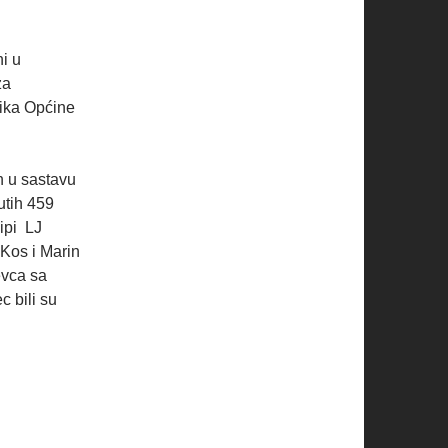
i u
za
nika Općine
n u sastavu
utih 459
ipi LJ
 Kos i Marin
evca sa
 bili su