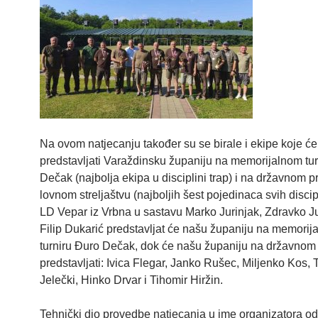
Na ovom natjecanju također su se birale i ekipe koje će
predstavljati Varaždinsku županiju na memorijalnom tu
Dečak (najbolja ekipa u disciplini trap) i na državnom p
lovnom streljaštvu (najboljih šest pojedinaca svih discip
LD Vepar iz Vrbna u sastavu Marko Jurinjak, Zdravko Ju
Filip Dukarić predstavljat će našu županiju na memorij
turniru Đuro Dečak, dok će našu županiju na državnom
predstavljati: Ivica Flegar, Janko Rušec, Miljenko Kos, 
Jelečki, Hinko Drvar i Tihomir Hiržin.
Tehnički dio provedbe natjecanja u ime organizatora odr