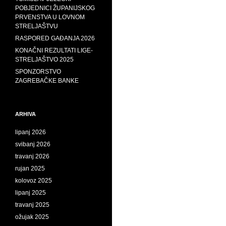
POBJEDNICI ŽUPANIJSKOG
PRVENSTVA U LOVNOM
STRELJAŠTVU
RASPORED GAĐANJA 2026
KONAČNI REZULTATI LIGE-
STRELJAŠTVO 2025
SPONZORSTVO
ZAGREBAČKE BANKE
ARHIVA
lipanj 2026
svibanj 2026
travanj 2026
rujan 2025
kolovoz 2025
lipanj 2025
travanj 2025
ožujak 2025