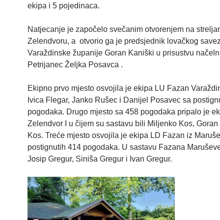
ekipa i 5 pojedinaca.
Natjecanje je započelo svečanim otvorenjem na streljan
Zelendvoru, a otvorio ga je predsjednik lovačkog save
Varaždinske županije Goran Kaniški u prisustvu načel
Petrijanec Željka Posavca .
Ekipno prvo mjesto osvojila je ekipa LU Fazan Varaždi
Ivica Flegar, Janko Rušec i Danijel Posavec sa postign
pogodaka. Drugo mjesto sa 458 pogodaka pripalo je ek
Zelendvor I u čijem su sastavu bili Miljenko Kos, Goran
Kos. Treće mjesto osvojila je ekipa LD Fazan iz Maruš
postignutih 414 pogodaka. U sastavu Fazana Maruševec
Josip Gregur, Siniša Gregur i Ivan Gregur.