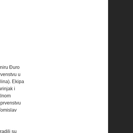
rniru Đuro
rvenstvu u
lina). Ekipa
rinjak i
alnom
 prvenstvu
Tomislav
adili su