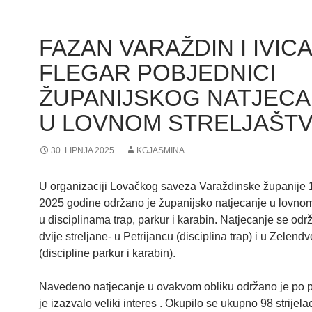
FAZAN VARAŽDIN I IVICA
FLEGAR POBJEDNICI
ŽUPANIJSKOG NATJECA
U LOVNOM STRELJAŠT
30. LIPNJA 2025.
KGJASMINA
U organizaciji Lovačkog saveza Varaždinske županije 1
2025 godine održano je županijsko natjecanje u lovnom
u disciplinama trap, parkur i karabin. Natjecanje se odr
dvije streljane- u Petrijancu (disciplina trap) i u Zelend
(discipline parkur i karabin).
Navedeno natjecanje u ovakvom obliku održano je po pr
je izazvalo veliki interes . Okupilo se ukupno 98 strijela