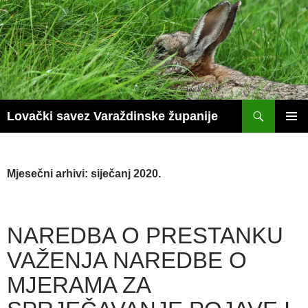
Skoči
do
sadržaja
Pretraži
Lovački savez Varaždinske županije
PRIM
IZBOR
Mjesečni arhivi: siječanj 2020.
NAREDBA O PRESTANKU
VAŽENJA NAREDBE O
MJERAMA ZA