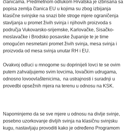
članicama. Predmetnom odlukom Hrvatska je izbrisana sa
popisa zemlja članica EU u kojima su zbog izbijanja
klasične svinjske na snazi bile stroge mjere ograničenja
stavljanja u promet živih svinja i njihovih proizvoda s
područja Vukovarsko-srijemske, Karlovačke, Sisačko-
moslavačke i Brodsko posavske županije te je time
omogućen nesmetani promet živih svinja, mesa svinja i
proizvoda od mesa svinja unutar RH i EU.
Ovakvoj odluci u mnogome su doprinijeli lovci te se ovim
putem zahvaljujemo svim lovcima, lovačkim udrugama,
odnosno lovoovlaštenicima, na ustrajnosti i suradnji u
provedbi opsežnih mjera na terenu u odnosu na KSK.
Napominjemo da se sve mjere u odnosu na divlje svinje,
posebno uzorkovanje divljih svinja na klasičnu svinjsku
kugu, nastavljaju provoditi kako je određeno Programom