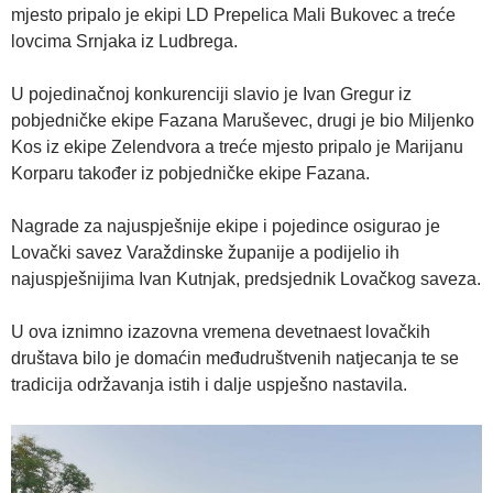
mjesto pripalo je ekipi LD Prepelica Mali Bukovec a treće
lovcima Srnjaka iz Ludbrega.
U pojedinačnoj konkurenciji slavio je Ivan Gregur iz
pobjedničke ekipe Fazana Maruševec, drugi je bio Miljenko
Kos iz ekipe Zelendvora a treće mjesto pripalo je Marijanu
Korparu također iz pobjedničke ekipe Fazana.
Nagrade za najuspješnije ekipe i pojedince osigurao je
Lovački savez Varaždinske županije a podijelio ih
najuspješnijima Ivan Kutnjak, predsjednik Lovačkog saveza.
U ova iznimno izazovna vremena devetnaest lovačkih
društava bilo je domaćin međudruštvenih natjecanja te se
tradicija održavanja istih i dalje uspješno nastavila.