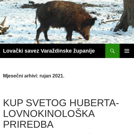
Skoči
do
sadržaja
Pretraži
Lovački savez Varaždinske županije
PRIM
IZBOR
Mjesečni arhivi: rujan 2021.
KUP SVETOG HUBERTA-
LOVNOKINOLOŠKA
PRIREDBA