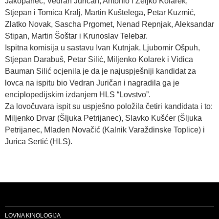
Jakopanec, Vedran Juričan, Antonio i Željko Kolarek,
Stjepan i Tomica Kralj, Martin Kuštelega, Petar Kuzmić,
Zlatko Novak, Sascha Prgomet, Nenad Repnjak, Aleksandar
Stipan, Martin Šoštar i Krunoslav Telebar.
Ispitna komisija u sastavu Ivan Kutnjak, Ljubomir Ošpuh,
Stjepan Darabuš, Petar Silić, Miljenko Kolarek i Vidica
Bauman Silić ocjenila je da je najuspješniji kandidat za
lovca na ispitu bio Vedran Juričan i nagradila ga je
enciplopedijskim izdanjem HLS “Lovstvo”.
Za lovočuvara ispit su uspješno položila četiri kandidata i to:
Miljenko Drvar (Šljuka Petrijanec), Slavko Kušćer (Šljuka
Petrijanec, Mladen Novačić (Kalnik Varaždinske Toplice) i
Jurica Sertić (HLS).
LOVNA KINOLOGIJA