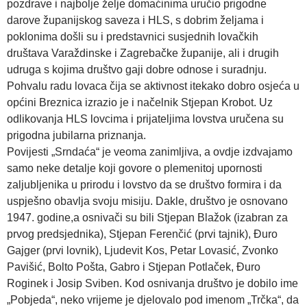
pozdrave i najbolje želje domaćinima uručio prigodne
darove županijskog saveza i HLS, s dobrim željama i
poklonima došli su i predstavnici susjednih lovačkih
društava Varaždinske i Zagrebačke županije, ali i drugih
udruga s kojima društvo gaji dobre odnose i suradnju.
Pohvalu radu lovaca čija se aktivnost itekako dobro osjeća u
općini Breznica izrazio je i načelnik Stjepan Krobot. Uz
odlikovanja HLS lovcima i prijateljima lovstva uručena su
prigodna jubilarna priznanja.
Povijesti „Srndaća“ je veoma zanimljiva, a ovdje izdvajamo
samo neke detalje koji govore o plemenitoj upornosti
zaljubljenika u prirodu i lovstvo da se društvo formira i da
uspješno obavlja svoju misiju. Dakle, društvo je osnovano
1947. godine,a osnivači su bili Stjepan Blažok (izabran za
prvog predsjednika), Stjepan Ferenčić (prvi tajnik), Đuro
Gajger (prvi lovnik), Ljudevit Kos, Petar Lovasić, Zvonko
Pavišić, Bolto Pošta, Gabro i Stjepan Potlaček, Đuro
Roginek i Josip Sviben. Kod osnivanja društvo je dobilo ime
„Pobjeda“, neko vrijeme je djelovalo pod imenom „Trčka“, da