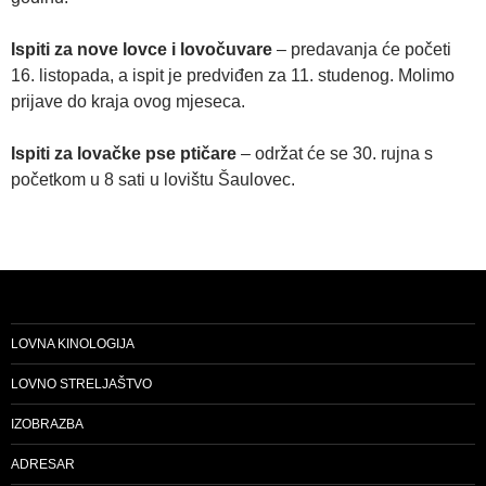
Ispiti za nove lovce i lovočuvare
– predavanja će početi
16. listopada, a ispit je predviđen za 11. studenog. Molimo
prijave do kraja ovog mjeseca.
Ispiti za lovačke pse ptičare
– održat će se 30. rujna s
početkom u 8 sati u lovištu Šaulovec.
LOVNA KINOLOGIJA
LOVNO STRELJAŠTVO
IZOBRAZBA
ADRESAR