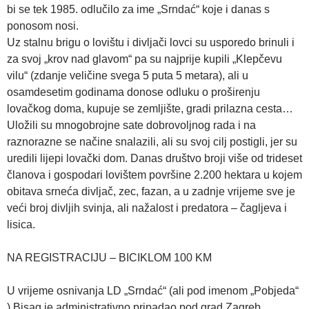
bi se tek 1985. odlučilo za ime „Srndać“ koje i danas s
ponosom nosi.
Uz stalnu brigu o lovištu i divljači lovci su usporedo brinuli i
za svoj „krov nad glavom“ pa su najprije kupili „Klepčevu
vilu“ (zdanje veličine svega 5 puta 5 metara), ali u
osamdesetim godinama donose odluku o proširenju
lovačkog doma, kupuje se zemljište, gradi prilazna cesta…
Uložili su mnogobrojne sate dobrovoljnog rada i na
raznorazne se načine snalazili, ali su svoj cilj postigli, jer su
uredili lijepi lovački dom. Danas društvo broji više od trideset
članova i gospodari lovištem površine 2.200 hektara u kojem
obitava srneća divljač, zec, fazan, a u zadnje vrijeme sve je
veći broj divljih svinja, ali nažalost i predatora – čagljeva i
lisica.
NA REGISTRACIJU – BICIKLOM 100 KM
U vrijeme osnivanja LD „Srndać“ (ali pod imenom „Pobjeda“
) Bisag je administrativno pripadao pod grad Zagreb.