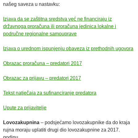
našeg saveza u nastavku:
Izjava da se zaštitna sredstva već ne financiraju iz
državnoga proračuna ili proračuna jedinica lokalne i
područne regionalne samouprave
Izjava o urednom ispunjenju obaveza iz prethodnih ugovora
Obrazac proračuna – predatori 2017
Obrazac za prijavu – predatori 2017
Tekst natječaja za sufinanciranje predatora
Upute za prijavitelje
Lovozakupnina
– podsjećamo lovozakupnike da do kraja
rujna moraju uplatiti drugi dio lovozakupnine za 2017.
godinu.