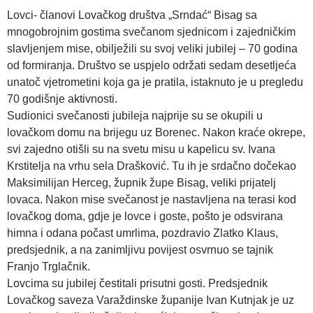
Lovci- članovi Lovačkog društva „Srndać“ Bisag sa
mnogobrojnim gostima svečanom sjednicom i zajedničkim
slavljenjem mise, obilježili su svoj veliki jubilej – 70 godina
od formiranja. Društvo se uspjelo održati sedam desetljeća
unatoč vjetrometini koja ga je pratila, istaknuto je u pregledu
70 godišnje aktivnosti.
Sudionici svečanosti jubileja najprije su se okupili u
lovačkom domu na brijegu uz Borenec. Nakon kraće okrepe,
svi zajedno otišli su na svetu misu u kapelicu sv. Ivana
Krstitelja na vrhu sela Drašković. Tu ih je srdačno dočekao
Maksimilijan Herceg, župnik župe Bisag, veliki prijatelj
lovaca. Nakon mise svečanost je nastavljena na terasi kod
lovačkog doma, gdje je lovce i goste, pošto je odsvirana
himna i odana počast umrlima, pozdravio Zlatko Klaus,
predsjednik, a na zanimljivu povijest osvrnuo se tajnik
Franjo Trglačnik.
Lovcima su jubilej čestitali prisutni gosti. Predsjednik
Lovačkog saveza Varaždinske županije Ivan Kutnjak je uz