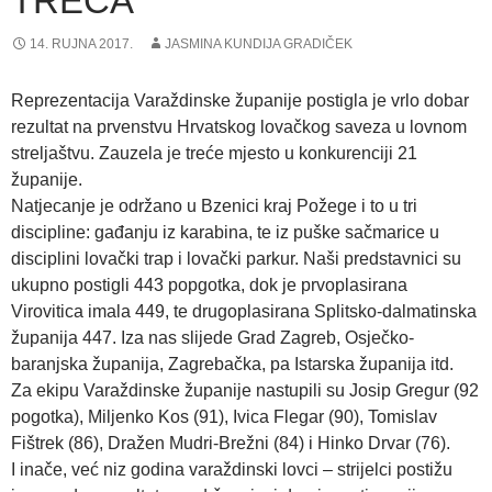
TREĆA
14. RUJNA 2017.
JASMINA KUNDIJA GRADIČEK
Reprezentacija Varaždinske županije postigla je vrlo dobar
rezultat na prvenstvu Hrvatskog lovačkog saveza u lovnom
streljaštvu. Zauzela je treće mjesto u konkurenciji 21
županije.
Natjecanje je održano u Bzenici kraj Požege i to u tri
discipline: gađanju iz karabina, te iz puške sačmarice u
disciplini lovački trap i lovački parkur. Naši predstavnici su
ukupno postigli 443 popgotka, dok je prvoplasirana
Virovitica imala 449, te drugoplasirana Splitsko-dalmatinska
županija 447. Iza nas slijede Grad Zagreb, Osječko-
baranjska županija, Zagrebačka, pa Istarska županija itd.
Za ekipu Varaždinske županije nastupili su Josip Gregur (92
pogotka), Miljenko Kos (91), Ivica Flegar (90), Tomislav
Fištrek (86), Dražen Mudri-Brežni (84) i Hinko Drvar (76).
I inače, već niz godina varaždinski lovci – strijelci postižu