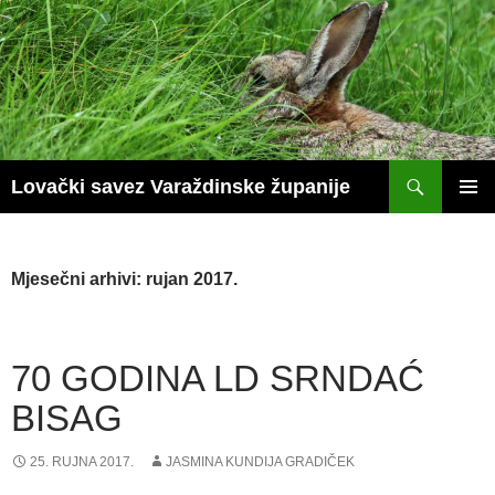
Skoči
do
sadržaja
Pretraži
Lovački savez Varaždinske županije
PRIM
IZBOR
Mjesečni arhivi: rujan 2017.
70 GODINA LD SRNDAĆ
BISAG
25. RUJNA 2017.
JASMINA KUNDIJA GRADIČEK