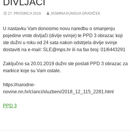
DIVLJAČI
27. PROSINCA 2018.
JASMINA KUNDIJA GRADIČEK
U nastavku Vam donosimo novu naredbu o smanjenju
pojedine vrste divljači (divlje svinje) te PPD 3 obrazac koji
ste dužni u roku od 24 sata nakon odstrjela divlje svinje
dostaviti na e-mail: SLE@mps.hr ili na fax broj: 01/6443291
Zaključno sa 20.01.2019 dužni ste poslati PPD 3 obrazac za
markice koje su Vam ostale.
https://narodne-
novine.nn.hr/clanci/sluzbeni/2018_12_115_2281.html
PPD 3