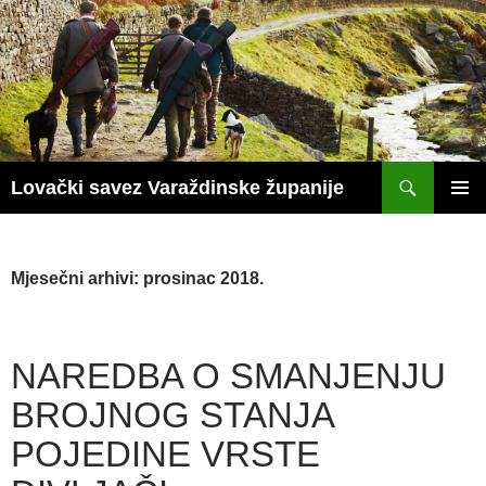
Skoči
do
sadržaja
Pretraži
Lovački savez Varaždinske županije
PRIM
IZBOR
Mjesečni arhivi: prosinac 2018.
NAREDBA O SMANJENJU
BROJNOG STANJA
POJEDINE VRSTE