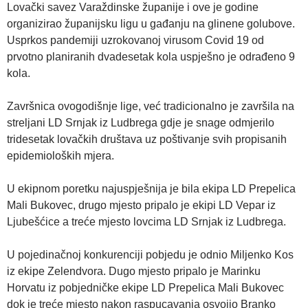
Lovački savez Varaždinske županije i ove je godine
organizirao županijsku ligu u gađanju na glinene golubove.
Usprkos pandemiji uzrokovanoj virusom Covid 19 od
prvotno planiranih dvadesetak kola uspješno je odrađeno 9
kola.
Završnica ovogodišnje lige, već tradicionalno je završila na
streljani LD Srnjak iz Ludbrega gdje je snage odmjerilo
tridesetak lovačkih društava uz poštivanje svih propisanih
epidemioloških mjera.
U ekipnom poretku najuspješnija je bila ekipa LD Prepelica
Mali Bukovec, drugo mjesto pripalo je ekipi LD Vepar iz
Ljubešćice a treće mjesto lovcima LD Srnjak iz Ludbrega.
U pojedinačnoj konkurenciji pobjedu je odnio Miljenko Kos
iz ekipe Zelendvora. Dugo mjesto pripalo je Marinku
Horvatu iz pobjedničke ekipe LD Prepelica Mali Bukovec
dok je treće mjesto nakon raspucavanja osvojio Branko