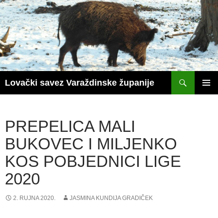
Skoči
do
sadržaja
Pretraži
Lovački savez Varaždinske županije
PRIM
IZBOR
PREPELICA MALI
BUKOVEC I MILJENKO
KOS POBJEDNICI LIGE
2020
2. RUJNA 2020.
JASMINA KUNDIJA GRADIČEK