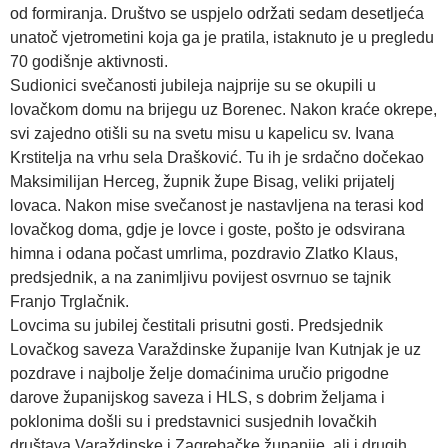
od formiranja. Društvo se uspjelo održati sedam desetljeća
unatoč vjetrometini koja ga je pratila, istaknuto je u pregledu
70 godišnje aktivnosti.
Sudionici svečanosti jubileja najprije su se okupili u
lovačkom domu na brijegu uz Borenec. Nakon kraće okrepe,
svi zajedno otišli su na svetu misu u kapelicu sv. Ivana
Krstitelja na vrhu sela Drašković. Tu ih je srdačno dočekao
Maksimilijan Herceg, župnik župe Bisag, veliki prijatelj
lovaca. Nakon mise svečanost je nastavljena na terasi kod
lovačkog doma, gdje je lovce i goste, pošto je odsvirana
himna i odana počast umrlima, pozdravio Zlatko Klaus,
predsjednik, a na zanimljivu povijest osvrnuo se tajnik
Franjo Trglačnik.
Lovcima su jubilej čestitali prisutni gosti. Predsjednik
Lovačkog saveza Varaždinske županije Ivan Kutnjak je uz
pozdrave i najbolje želje domaćinima uručio prigodne
darove županijskog saveza i HLS, s dobrim željama i
poklonima došli su i predstavnici susjednih lovačkih
društava Varaždinske i Zagrebačke županije, ali i drugih