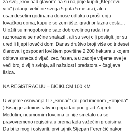
za svoj „krov nad glavom“ pa su najprije kupili „Klepčevu
vilu“ (zdanje veličine svega 5 puta 5 metara), ali u
osamdesetim godinama donose odluku o proširenju
lovačkog doma, kupuje se zemljište, gradi prilazna cesta…
Uložili su mnogobrojne sate dobrovoljnog rada i na
raznorazne se načine snalazili, ali su svoj cilj postigli, jer su
uredili lijepi lovački dom. Danas društvo broji više od trideset
članova i gospodari lovištem površine 2.200 hektara u kojem
obitava srneća divljač, zec, fazan, a u zadnje vrijeme sve je
veći broj divljih svinja, ali nažalost i predatora – čagljeva i
lisica.
NA REGISTRACIJU – BICIKLOM 100 KM
U vrijeme osnivanja LD „Srndać“ (ali pod imenom „Pobjeda“
) Bisag je administrativno pripadao pod grad Zagreb.
Međutim, neumornim lovcima to nije smetalo da se
pravovremeno registriraju prema tada važećim propisima.
Da bi to mogli ostvariti, prvi tajnik Stjepan Ferenčić nakon