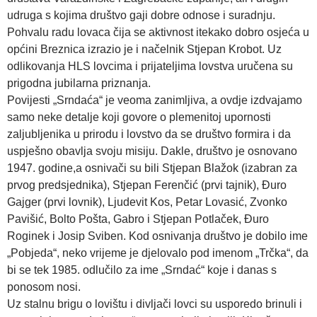
udruga s kojima društvo gaji dobre odnose i suradnju.
Pohvalu radu lovaca čija se aktivnost itekako dobro osjeća u
općini Breznica izrazio je i načelnik Stjepan Krobot. Uz
odlikovanja HLS lovcima i prijateljima lovstva uručena su
prigodna jubilarna priznanja.
Povijesti „Srndaća“ je veoma zanimljiva, a ovdje izdvajamo
samo neke detalje koji govore o plemenitoj upornosti
zaljubljenika u prirodu i lovstvo da se društvo formira i da
uspješno obavlja svoju misiju. Dakle, društvo je osnovano
1947. godine,a osnivači su bili Stjepan Blažok (izabran za
prvog predsjednika), Stjepan Ferenčić (prvi tajnik), Đuro
Gajger (prvi lovnik), Ljudevit Kos, Petar Lovasić, Zvonko
Pavišić, Bolto Pošta, Gabro i Stjepan Potlaček, Đuro
Roginek i Josip Sviben. Kod osnivanja društvo je dobilo ime
„Pobjeda“, neko vrijeme je djelovalo pod imenom „Trčka“, da
bi se tek 1985. odlučilo za ime „Srndać“ koje i danas s
ponosom nosi.
Uz stalnu brigu o lovištu i divljači lovci su usporedo brinuli i