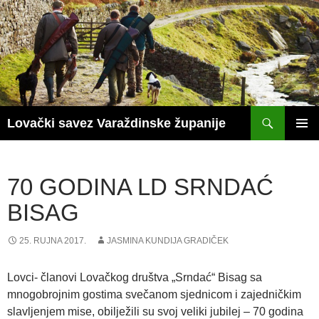
Skoči
do
sadržaja
Pretraži
Lovački savez Varaždinske županije
PRIM
IZBOR
70 GODINA LD SRNDAĆ
BISAG
25. RUJNA 2017.
JASMINA KUNDIJA GRADIČEK
Lovci- članovi Lovačkog društva „Srndać“ Bisag sa
mnogobrojnim gostima svečanom sjednicom i zajedničkim
slavljenjem mise, obilježili su svoj veliki jubilej – 70 godina