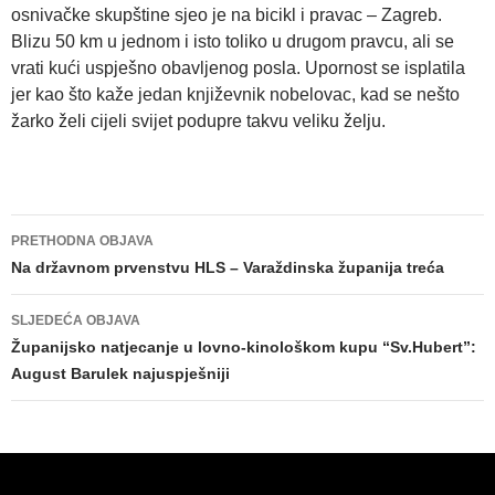
osnivačke skupštine sjeo je na bicikl i pravac – Zagreb.
Blizu 50 km u jednom i isto toliko u drugom pravcu, ali se
vrati kući uspješno obavljenog posla. Upornost se isplatila
jer kao što kaže jedan književnik nobelovac, kad se nešto
žarko želi cijeli svijet podupre takvu veliku želju.
Navigacija
PRETHODNA OBJAVA
objava
Na državnom prvenstvu HLS – Varaždinska županija treća
SLJEDEĆA OBJAVA
Županijsko natjecanje u lovno-kinološkom kupu “Sv.Hubert”:
August Barulek najuspješniji